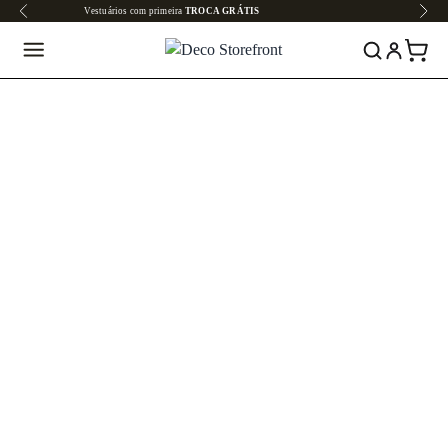
Todo o site em até
6x SEM JUROS