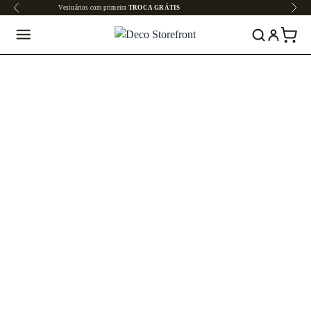
Todo o site em até
6x SEM JUROS