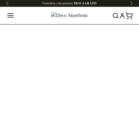
Todo o site em até
6x SEM JUROS