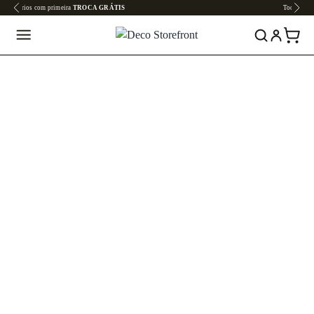
Todo o site em até
6x SEM JUROS