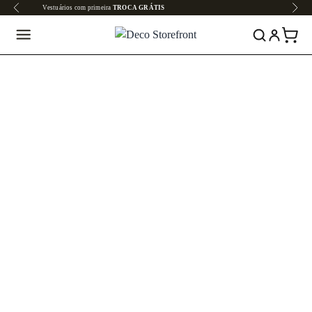
Todo o site em até
6x SEM JUROS