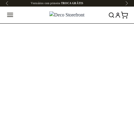
Todo o site em até
6x SEM JUROS