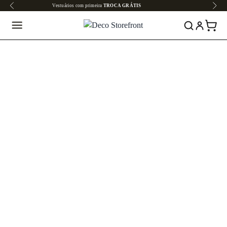
Todo o site em até
6x SEM JUROS