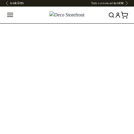
Todo o site em até
6x SEM JUROS